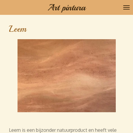
Art pintura
Ga
direct
naar
Leem
de
hoofdinhoud
Leem is een bijzonder natuurproduct en heeft vele