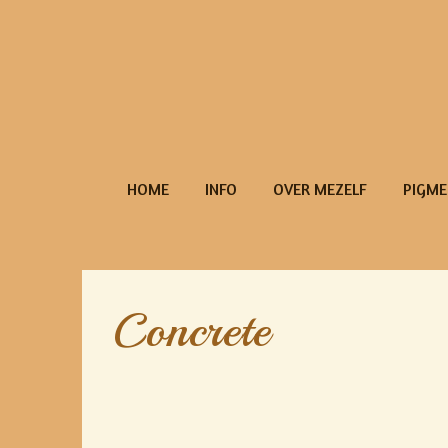
Ga
direct
naar
de
hoofdinhoud
HOME
INFO
OVER MEZELF
PIGME
Concrete
Geautoriseer