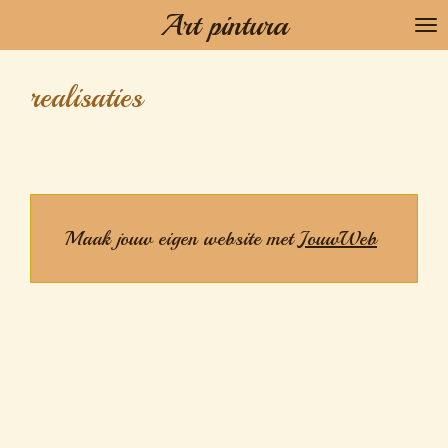
Art pintura
Ga
direct
naar
realisaties
de
hoofdinhoud
Maak jouw eigen website met
JouwWeb