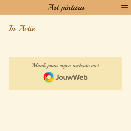
Art pintura
Ga
direct
naar
In Actie
de
hoofdinhoud
Maak jouw eigen website met
JouwWeb